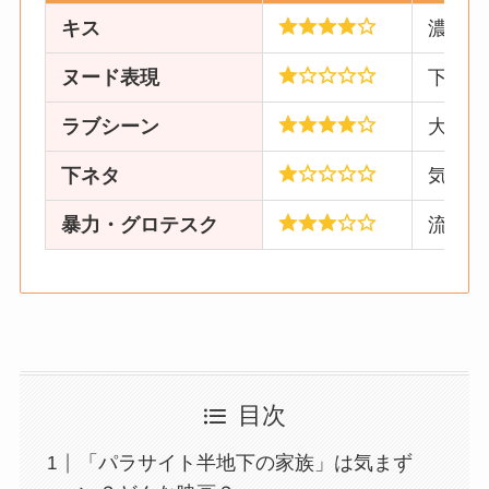
キス
濃厚な
ヌード表現
下着が
ラブシーン
大人向
下ネタ
気まず
暴力・グロテスク
流血・
目次
「パラサイト半地下の家族」は気まず